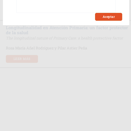
Elena Polentinos Castro
LEER MÁS
Aceptar
Longitudinalidad en Atención Primaria: un factor protector
de la salud
The longitudinal nature of Primary Care: a health protective factor
Rosa María Añel Rodríguez y Pilar Astier Peña
LEER MÁS