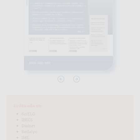
ISSN: 2386-8201
Indexada en
SciELO
IBECS
Dialnet
Redalyc
IME