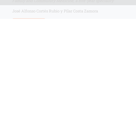
Family and Community Medicine, a five-year speciality
José Alfonso Cortés Rubio y Pilar Costa Zamora
LEER MÁS
El contenido de Revista Clínica de Medicina de Familia está
sujeto a las condiciones de la licencia Creative Commons
Reconocimiento-NoComercial-SinObraDerivada 4.0
Internacional
Acerca de
-
Contacta