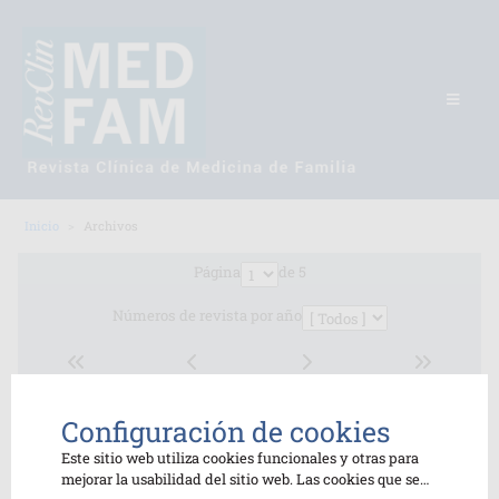
Inicio
Archivos
Página
de 5
Números de revista por año
Configuración de cookies
Número
Fecha publicación
Descripción
Este sitio web utiliza cookies funcionales y otras para
2
Junio 2026
Volumen 19 (166-221)
mejorar la usabilidad del sitio web. Las cookies que se