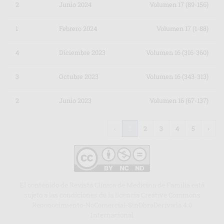
2
Junio 2024
Volumen 17 (89-156)
1
Febrero 2024
Volumen 17 (1-88)
4
Diciembre 2023
Volumen 16 (316-360)
3
Octubre 2023
Volumen 16 (343-313)
2
Junio 2023
Volumen 16 (67-137)
‹
1
2
3
4
5
›
El contenido de Revista Clínica de Medicina de Familia está
sujeto a las condiciones de la licencia Creative Commons
Reconocimiento-NoComercial-SinObraDerivada 4.0
Internacional