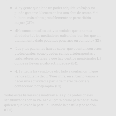
«Hay gente que tiene un poder adquisitivo bajo y no
puede gastarse 30 euros en ir a una obra de teatro. Y si
hubiera más oferta probablemente se prescribiría
mejor» (GF9).
«[No conocemos] los activos sociales que tenemos
alrededor […], los mediadores culturales [con los] que en
un momento dado podemos ponernos en contacto» (E3).
[Las y los pacientes han de saber] que cuentan con otros
profesionales, como pueden ser los arteterapeutas y
trabajadores sociales, y que hay centros municipales […]
donde se llevan a cabo actividades» (E4).
«[…] y nadie ha venido de otro lado a contarnos […] que
venga alguien a decir “Pues mira, en el barrio vamos a
hacer una actividad a partir de marzo de corte y
confección”, por ejemplo» (E3).
Todas estas barreras desmotivan a las y los profesionales
sensibilizados con la PA-AP: «Digo: “No vale para nada”. Solo
quieren que les de la pastilla… Mando la pastilla y se acabó»
(GF5).