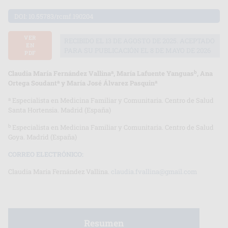
DOI:
10.55783/rcmf.190204
VER
RECIBIDO EL 13 DE AGOSTO DE 2025. ACEPTADO
EN
PARA SU PUBLICACIÓN EL 8 DE MAYO DE 2026
PDF
a
b
Claudia María Fernández Vallina
, María Lafuente Yanguas
, Ana
a
a
Ortega Soudant
y María José Álvarez Pasquin
a
Especialista en Medicina Familiar y Comunitaria. Centro de Salud
Santa Hortensia. Madrid (España)
b
Especialista en Medicina Familiar y Comunitaria. Centro de Salud
Goya. Madrid (España)
CORREO ELECTRÓNICO:
Claudia María Fernández Vallina.
claudia.fvallina@gmail.com
Resumen