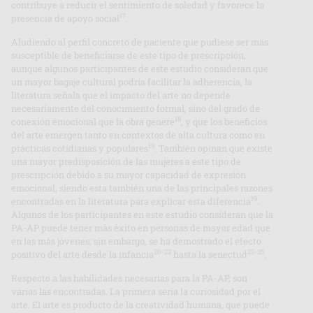
contribuye a reducir el sentimiento de soledad y favorece la
17
presencia de apoyo social
.
Aludiendo al perfil concreto de paciente que pudiese ser más
susceptible de beneficiarse de este tipo de prescripción,
aunque algunos participantes de este estudio consideran que
un mayor bagaje cultural podría facilitar la adherencia, la
literatura señala que el impacto del arte no depende
necesariamente del conocimiento formal, sino del grado de
18
conexión emocional que la obra genere
, y que los beneficios
del arte emergen tanto en contextos de alta cultura como en
19
prácticas cotidianas y populares
. También opinan que existe
una mayor predisposición de las mujeres a este tipo de
prescripción debido a su mayor capacidad de expresión
emocional, siendo esta también una de las principales razones
19
encontradas en la literatura para explicar esta diferencia
.
Algunos de los participantes en este estudio consideran que la
PA-AP puede tener más éxito en personas de mayor edad que
en las más jóvenes; sin embargo, se ha demostrado el efecto
20-22
23-25
positivo del arte desde la infancia
hasta la senectud
.
Respecto a las habilidades necesarias para la PA-AP, son
varias las encontradas. La primera sería la curiosidad por el
arte. El arte es producto de la creatividad humana, que puede