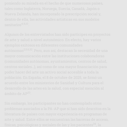
poniendo su mirada en el hecho de que numerosos países,
tales como Inglaterra, Noruega, Suecia, Canadá, Japón o
Nueva Zelanda, han incorporado la prescripción social y,
dentro de ella, las actividades artísticas en sus modelos
4,9,10
sanitarios
.
Algunos de los entrevistados han sido partícipes en proyectos
de arte y salud a nivel autonómico. En efecto, hay varios
ejemplos exitosos en diferentes comunidades
2,5,6,32
autónomas
. Pero, aun así, destacan la necesidad de una
mayor comunicación entre las instituciones colaboradoras
(comunidades autónomas, ayuntamientos, centros de salud,
centros sociales…), así como de una mayor financiación para
poder hacer del arte un activo social accesible a toda la
población. En España, el 8 de octubre de 2025, se firmó un
acuerdo entre los ministerios de Sanidad y Cultura para el
desarrollo de las artes en la salud, con especial mención al
33
ámbito de AP
.
Sin embargo, los participantes no han contemplado otros
problemas asociados a la PA-AP que sí han sido descritos en la
literatura de países con mayor experiencia en programas de
arte y salud. Entre ellos se encuentran las barreras de acceso,
34
físicas, psicológicas y sociales de las y los pacientes
, la