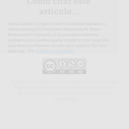
Cómo citar este
artículo...
García Castillo O, Piquer Farres N, Rodriguez Sardañes C,
Garcia Armengol E, Fernández Almendros M, Toran
Montserrat P. Valoración de la neuropatía diabética
mediante la escala Neuropathy Disability Score adaptada
para Atención Primaria. Estudio piloto (póster). Rev Clín
Med Fam.. DOI:
10.55783/rcmf.18E1025
El contenido de Revista Clínica de Medicina de Familia está
sujeto a las condiciones de la licencia Creative Commons
Reconocimiento-NoComercial-SinObraDerivada 4.0
Internacional