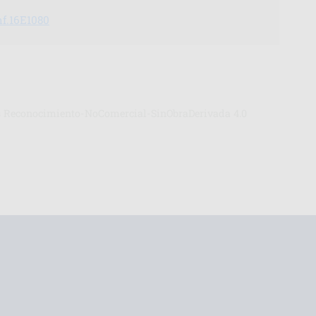
mf.16E1080
ons Reconocimiento-NoComercial-SinObraDerivada 4.0