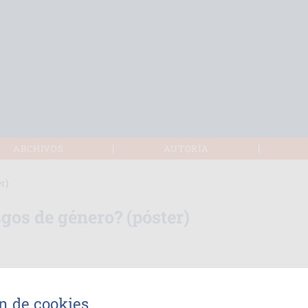
|
|
ARCHIVOS
AUTORÍA
r)
sgos de género? (póster)
n de cookies