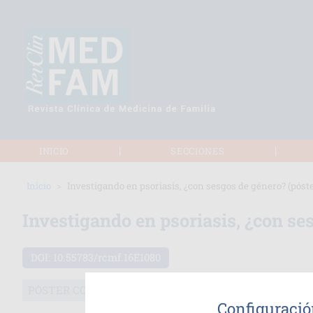
|
|
INICIO
SECCIONES
Inicio
Investigando en psoriasis, ¿con sesgos de género? (póste
Investigando en psoriasis, ¿con se
DOI:
10.55783/rcmf.16E1080
PÓSTER CON PRESENTACIÓN
Configuració