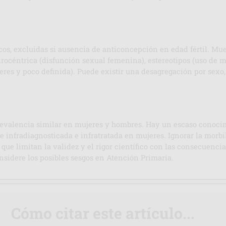
os, excluidas si ausencia de anticoncepción en edad fértil. Mues
océntrica (disfunción sexual femenina), estereotipos (uso de ma
ujeres y poco definida). Puede existir una desagregación por sex
revalencia similar en mujeres y hombres. Hay un escaso conocim
e infradiagnosticada e infratratada en mujeres. Ignorar la morbil
que limitan la validez y el rigor científico con las consecuencia
sidere los posibles sesgos en Atención Primaria.
Cómo citar este artículo...