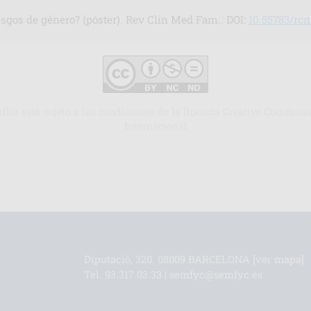
esgos de género? (póster). Rev Clín Med Fam.. DOI:
10.55783/rc
milia está sujeto a las condiciones de la licencia Creative Comm
Internacional
Diputació, 320. 08009 BARCELONA
[ver mapa]
Tel.
93.317.03.33
|
semfyc@semfyc.es