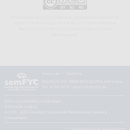
El contenido de Revista Clínica de Medicina de Familia está
sujeto a las condiciones de la licencia Creative Commons
Reconocimiento-NoComercial-SinObraDerivada 4.0
Internacional
Acerca de
-
Contacta
Diputació, 320. 08009 BARCELONA
[ver mapa]
Tel.
93.317.03.33
|
semfyc@semfyc.es
Política privacidad y aviso legal
Política de cookies
© 2005 - 2026 Sociedad Española de Medicina de Familia y
Comunitaria
desarrollado por:
wearekfactor