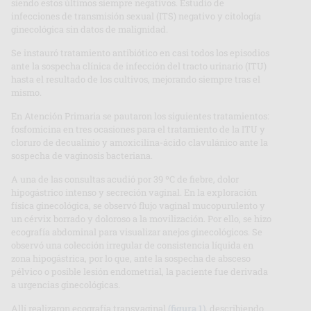
siendo estos últimos siempre negativos. Estudio de
infecciones de transmisión sexual (ITS) negativo y citología
ginecológica sin datos de malignidad.
Se instauró tratamiento antibiótico en casi todos los episodios
ante la sospecha clínica de infección del tracto urinario (ITU)
hasta el resultado de los cultivos, mejorando siempre tras el
mismo.
En Atención Primaria se pautaron los siguientes tratamientos:
fosfomicina en tres ocasiones para el tratamiento de la ITU y
cloruro de decualinio y amoxicilina-ácido clavulánico ante la
sospecha de vaginosis bacteriana.
A una de las consultas acudió por 39 ºC de fiebre, dolor
hipogástrico intenso y secreción vaginal. En la exploración
física ginecológica, se observó flujo vaginal mucopurulento y
un cérvix borrado y doloroso a la movilización. Por ello, se hizo
ecografía abdominal para visualizar anejos ginecológicos. Se
observó una colección irregular de consistencia líquida en
zona hipogástrica, por lo que, ante la sospecha de absceso
pélvico o posible lesión endometrial, la paciente fue derivada
a urgencias ginecológicas.
Allí realizaron ecografía transvaginal
(figura 1)
, describiendo