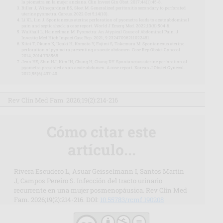
la piometra en la mujer anciana. Clin Invest Gin Obst. 2017;44(1):45-8.
Biller J, Winegardner BS, Sleet M. Generalized peritonitis secondary to perforated
uterine pyometra. Cureus. 2022 Oct 5;14(10).
Li XL, Lin J. Spontaneous uterine perforation of pyometra leads to acute abdominal
pain and septic shock: a case report. World J Emerg Med. 2022;13(6):504-6.
Walthall L, Heincelman M. Pyometra: An Atypical Cause of Abdominal Pain. J
Investig Med High Impact Case Rep. 2021; 9:23247096211022481.
Kitai T, Okuno K, Ugaki H, Komoto Y, Fujimi S, Takemura M. Spontaneous uterine
perforation of pyometra presenting as acute abdomen. Case Rep Obstet Gynecol.
2014; 2014:738568.
Jeon HS, Shin HJ, Kim IH, Chung H, Chung DY. Spontaneous uterine perforation of
pyometra presented as an acute abdomen: A case report. Korean J Obstet Gynecol.
2012;55(6):437-40.
Rev Clín Med Fam. 2026;19(2):214-216
Cómo citar este
artículo...
Rivera Escudero L, Asuar Geisselmann I, Santos Martín
J, Campos Pereiro S. Infección del tracto urinario
recurrente en una mujer posmenopáusica. Rev Clín Med
Fam. 2026;19(2):214-216. DOI:
10.55783/rcmf.190208