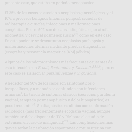
presente caso, que estaba en período menopáusico.
El 35% de los casos se asocian a neoplasias ginecológicas, y el
10%, a procesos benignos (miomas, pólipos), secuelas de
radioterapia o cirugías, infecciones y malformaciones
congénitas. El otro 50% son de causa idiopática o por atrofia
2,3
miometrial y cervical posmenopáusica
, como en este caso.
En esta paciente se descartaron neoplasias por biopsia y
malformaciones uterinas mediante pruebas diagnósticas
(ecografía y resonancia magnética [RM] pélvica).
Algunos de los microrganismos más frecuentes causantes de
2,3,4,6
esta infección son
E. coli
,
Bacteroides
y
Klebsiella
, pero en
este caso se aislaron
H. parainfluenzae
y
S. gordonii
.
Alrededor del 50% de los casos son asintomáticos o
inespecíficos, y a menudo se confunden con infecciones
2
urinarias
. La tríada de síntomas clásicos (secreción purulenta
vaginal, sangrado posmenopáusico y dolor hipogástrico) es
1-7
poco frecuente
. Su diagnóstico es clínico con confirmación
radiológica (más frecuentemente ecografía vaginal, aunque
también se debe disponer de TC y RM para el estudio de
2,5
extensión en caso de malignidad)
. Las complicaciones más
graves serían la perforación espontánea o rotura uterina con