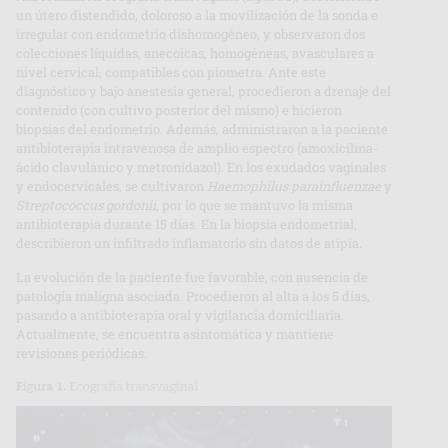
un útero distendido, doloroso a la movilización de la sonda e
irregular con endometrio dishomogéneo, y observaron dos
colecciones líquidas, anecoicas, homogéneas, avasculares a
nivel cervical, compatibles con piometra. Ante este
diagnóstico y bajo anestesia general, procedieron a drenaje del
contenido (con cultivo posterior del mismo) e hicieron
biopsias del endometrio. Además, administraron a la paciente
antibioterapia intravenosa de amplio espectro (amoxicilina-
ácido clavulánico y metronidazol). En los exudados vaginales
y endocervicales, se cultivaron
Haemophilus parainfluenzae
y
Streptococcus gordonii
, por lo que se mantuvo la misma
antibioterapia durante 15 días. En la biopsia endometrial,
describieron un infiltrado inflamatorio sin datos de atipia.
La evolución de la paciente fue favorable, con ausencia de
patología maligna asociada. Procedieron al alta a los 5 días,
pasando a antibioterapia oral y vigilancia domiciliaria.
Actualmente, se encuentra asintomática y mantiene
revisiones periódicas.