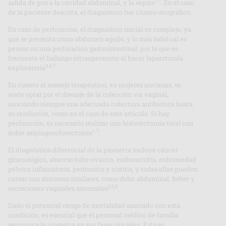
1-7
salida de pus a la cavidad abdominal, y la sepsis
. En el caso
de la paciente descrita, el diagnóstico fue clínico-ecográfico.
En caso de perforación, el diagnóstico inicial es complejo, ya
que se presenta como abdomen agudo, y lo más habitual es
pensar en una perforación gastrointestinal, por lo que es
frecuente el hallazgo intraoperatorio al hacer laparotomía
2,4,7
exploratoria
.
En cuanto al manejo terapéutico, en mujeres ancianas, se
suele optar por el drenaje de la colección vía vaginal,
asociando siempre una adecuada cobertura antibiótica hasta
su resolución, como en el caso de este artículo. Si hay
perforación, es necesario realizar una histerectomía total con
1-7
doble salpingoooforectomía
.
El diagnóstico diferencial de la piometra incluye cáncer
ginecológico, absceso tubo-ovárico, endometritis, enfermedad
pélvica inflamatoria, peritonitis y cistitis, y todas ellas pueden
cursar con síntomas similares, como dolor abdominal, fiebre y
2,5,6
secreciones vaginales anormales
.
Dado el potencial riesgo de mortalidad asociado con esta
condición, es esencial que el personal médico de familia
reconozca la piometra en sus fases iniciales. Esto es