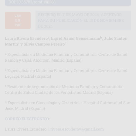
DOI:
10.55783/rcmf.190208
RECIBIDO EL 7 DE MAYO DE 2024. ACEPTADO
VER
PARA SU PUBLICACIÓN EL 13 DE NOVIEMBRE
EN
PDF
DE 2024
a
b
Laura Rivera Escudero
, Ingrid Asuar Geisselmann
, Julio Santos
c
d
Martín
y Silvia Campos Pereiro
a
Especialista en Medicina Familiar y Comunitaria. Centro de Salud
Ramón y Cajal. Alcorcón. Madrid (España)
b
Especialista en Medicina Familiar y Comunitaria. Centro de Salud
Legazpi. Madrid (España)
c
Residente de segundo año de Medicina Familiar y Comunitaria.
Centro de Salud Ciudad de los Periodistas. Madrid (España)
d
Especialista en Ginecología y Obstetricia. Hospital Quirónsalud San
José. Madrid (España)
CORREO ELECTRÓNICO:
Laura Rivera Escudero.
l.rivera.escuderov@gmail.com