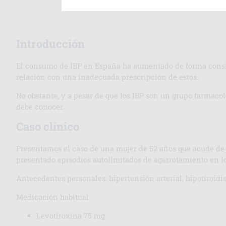
Introducción
El consumo de IBP en España ha aumentado de forma consid
relación con una inadecuada prescripción de estos.
No obstante, y a pesar de que los IBP son un grupo farmac
debe conocer.
Caso clínico
Presentamos el caso de una mujer de 52 años que acude de
presentado episodios autolimitados de agarrotamiento en los
Antecedentes personales: hipertensión arterial, hipotiroidi
Medicación habitual:
Levotiroxina 75 mg.