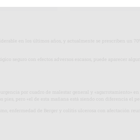
erable en los últimos años, y actualmente se prescriben un 70
ológico seguro con efectos adversos escasos, puede aparecer alg
 urgencia por cuadro de malestar general y «agarrotamiento» en
 pies, pero «el de esta mañana está siendo con diferencia el pe
smo, enfermedad de Berger y colitis ulcerosa con afectación reum