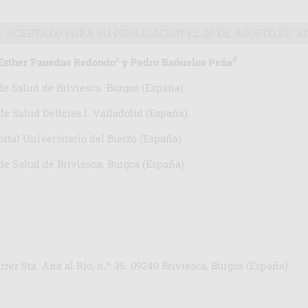
1. ACEPTADO PARA SU PUBLICACIÓN EL 20 DE AGOSTO DE 20
c
d
 Esther Panedas Redondo
y Pedro Bañuelos Peña
e Salud de Briviesca. Burgos (España).
e Salud Delicias I. Valladolid (España).
tal Universitario del Bierzo (España).
de Salud de Briviesca. Burgos (España).
rer Sta. Ana al Río, n.º 36. 09240 Briviesca, Burgos (España).