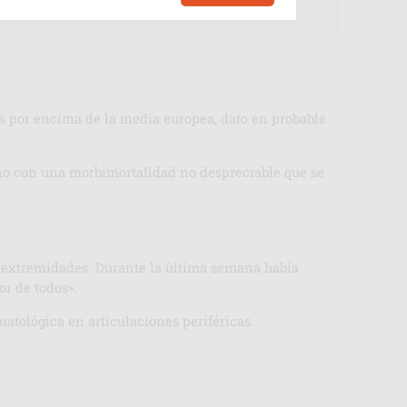
% por encima de la media europea, dato en probable
uno con una morbimortalidad no despreciable que se
 extremidades. Durante la última semana había
or de todos».
atológica en articulaciones periféricas.