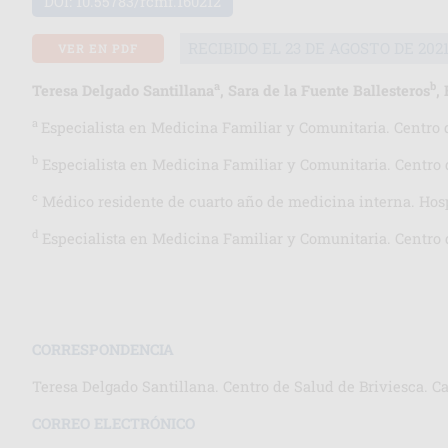
DOI:
10.55783/rcmf.160212
RECIBIDO EL 23 DE AGOSTO DE 202
VER EN PDF
a
b
Teresa Delgado Santillana
, Sara de la Fuente Ballesteros
,
a
Especialista en Medicina Familiar y Comunitaria. Centro d
b
Especialista en Medicina Familiar y Comunitaria. Centro d
c
Médico residente de cuarto año de medicina interna. Hospi
d
Especialista en Medicina Familiar y Comunitaria. Centro 
CORRESPONDENCIA
Teresa Delgado Santillana. Centro de Salud de Briviesca. Car
CORREO ELECTRÓNICO