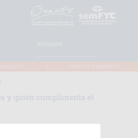
BUSCADOR
|
ACERCA DE
ENVÍO DE MANUSCRITO
)
es y quién cumplimenta el