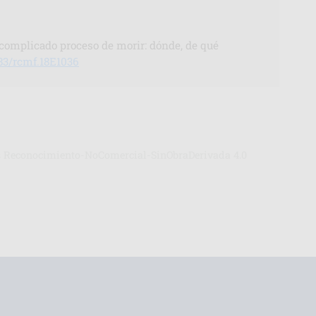
complicado proceso de morir: dónde, de qué
83/rcmf.18E1036
ons Reconocimiento-NoComercial-SinObraDerivada 4.0