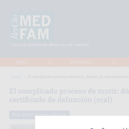
|
|
INICIO
SECCIONES
Inicio
El complicado proceso de morir: dónde, de qué fallecen 
El complicado proceso de morir: dó
certificado de defunción (oral)
DOI:
10.55783/rcmf.18E1036
RESULTADOS DE INVESTIGACIÓN - FORMATO ORAL