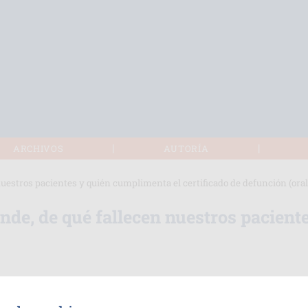
|
|
ARCHIVOS
AUTORÍA
nuestros pacientes y quién cumplimenta el certificado de defunción (oral
nde, de qué fallecen nuestros pacient