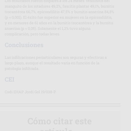
Los resultados fueron dispares a los 24 meses: tendinitis del
manguito de los rotadores 49,2%, fascitis plantar 49,1%, bursitis
trocantérea 66,7%, epicondilitis 47,5% y bursitis anserina 84,8%
(p < 0,001). El éxito fue superior en mujeres en la epicondilitis,
y en menores de 61 años en la bursitis trocantérea y la bursitis
anserina (p < 0,05). Solamente el 1,2% tuvo alguna
complicación, pero todas leves.
Conclusiones
Las infiltraciones periarticulares son seguras y efectivas a
largo plazo, aunque el resultado varía en función de la
patología infiltrada.
CEI
Codi IDIAP Jordi Gol 19/038-P.
Cómo citar este