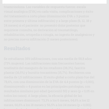
(máximo 3 consecutivas), utilizando acetónido de
triamcinolona. Las variables de respuesta fueron: escala
visual analógica (EVA) en cada visita, complicaciones y éxito
del tratamiento a corto plazo (disminución EVA ≥ 3 puntos
entre primera y última infiltración) y a largo plazo (6, 12, 18 y
24 meses) si el paciente: no presentó dolor posterior que
requiriese consulta, no derivación al traumatólogo,
rehabilitación, ortopedia o cirugía, no ingesta de analgésicos y
no precisa nueva infiltración (3 meses posteriores).
Resultados
Se estudiaron 359 infiltraciones, con una media de 58,8 años
(73% mujeres). Las infiltraciones más frecuentes fueron:
tendinitis del manguito de los rotadores (38,3%), fascitis
plantar (16,5%) y bursitis trocantérea (15,7%). Recibieron una
media de 1,5 infiltraciones. El éxito global a corto plazo fue del
78,6%, con una disminución de la EVA de 4,4 puntos (p < 0,001),
disminuyendo ≥ 4 puntos en las principales patologías, con
resultados similares por edad (percentil 50) y sexo (p < 0,05 en
todos los casos). A largo plazo, la eficacia global de las
infiltraciones disminuyó: 73,3% a los 6 meses, 64,6% a los 12
meses, 60,6% a los 18 meses y 56,5% a los 24 meses (p < 0,001).