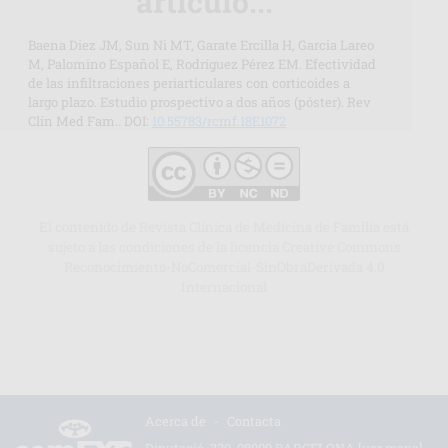
artículo...
Baena Diez JM, Sun Ni MT, Garate Ercilla H, Garcia Lareo
M, Palomino Español E, Rodríguez Pérez EM. Efectividad
de las infiltraciones periarticulares con corticoides a
largo plazo. Estudio prospectivo a dos años (póster). Rev
Clín Med Fam.. DOI:
10.55783/rcmf.18E1072
El contenido de Revista Clínica de Medicina de Familia está
sujeto a las condiciones de la licencia Creative Commons
Reconocimiento-NoComercial-SinObraDerivada 4.0
Internacional
Acerca de
-
Contacta
Diputació, 320. 08009 BARCELONA
[ver mapa]