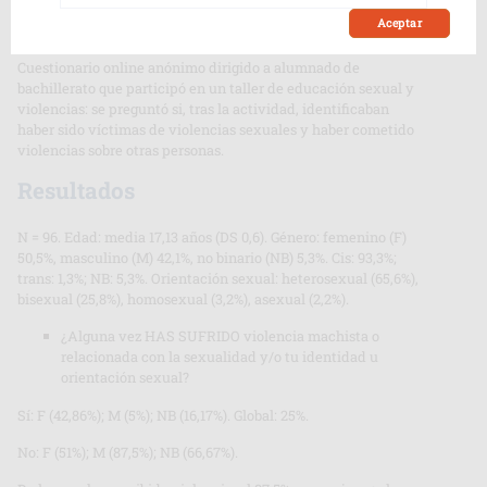
Material y métodos
Aceptar
Cuestionario online anónimo dirigido a alumnado de
bachillerato que participó en un taller de educación sexual y
violencias: se preguntó si, tras la actividad, identificaban
haber sido víctimas de violencias sexuales y haber cometido
violencias sobre otras personas.
Resultados
N = 96. Edad: media 17,13 años (DS 0,6). Género: femenino (F)
50,5%, masculino (M) 42,1%, no binario (NB) 5,3%. Cis: 93,3%;
trans: 1,3%; NB: 5,3%. Orientación sexual: heterosexual (65,6%),
bisexual (25,8%), homosexual (3,2%), asexual (2,2%).
¿Alguna vez HAS SUFRIDO violencia machista o
relacionada con la sexualidad y/o tu identidad u
orientación sexual?
Sí: F (42,86%); M (5%); NB (16,17%). Global: 25%.
No: F (51%); M (87,5%); NB (66,67%).