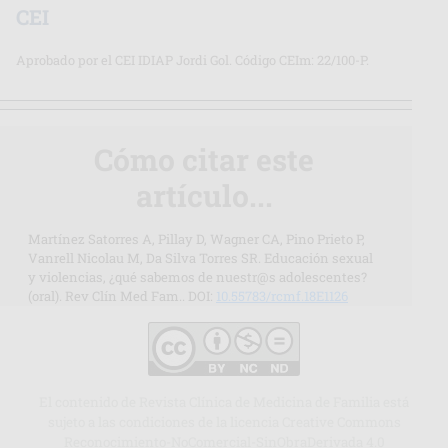
CEI
Aprobado por el CEI IDIAP Jordi Gol. Código CEIm: 22/100-P.
Cómo citar este
artículo...
Martínez Satorres A, Pillay D, Wagner CA, Pino Prieto P,
Vanrell Nicolau M, Da Silva Torres SR. Educación sexual
y violencias, ¿qué sabemos de nuestr@s adolescentes?
(oral). Rev Clín Med Fam.. DOI:
10.55783/rcmf.18E1126
El contenido de Revista Clínica de Medicina de Familia está
sujeto a las condiciones de la licencia Creative Commons
Reconocimiento-NoComercial-SinObraDerivada 4.0