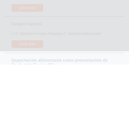
LEER MÁS
Herpes Genital
J. R. Sánchez-Crespo Bolaños, C. González Hernando
LEER MÁS
Impactación alimentaria como presentación de
Esofagitis Eosinofílica
E. Latic Talic, J. Plaza Almeida, E. Balmaseda Serrano
LEER MÁS
CARTAS AL EDITOR
La deriva del congreso regional o el congreso regional
a la deriva