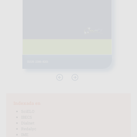
ISSN: 2386-8201
Indexada en
SciELO
IBECS
Dialnet
Redalyc
IME