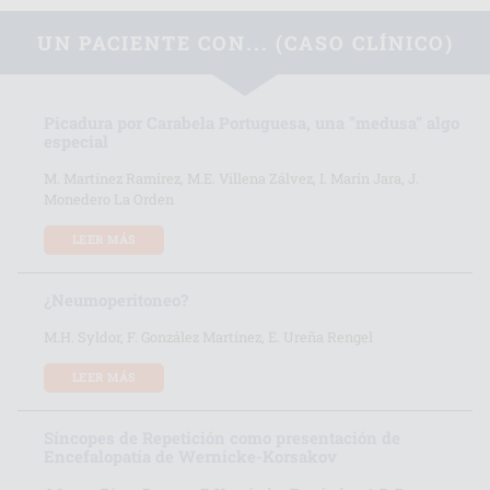
UN PACIENTE CON... (CASO CLÍNICO)
Picadura por Carabela Portuguesa, una "medusa" algo
especial
M. Martínez Ramírez, M.E. Villena Zálvez, I. Marín Jara, J.
Monedero La Orden
LEER MÁS
¿Neumoperitoneo?
M.H. Syldor, F. González Martínez, E. Ureña Rengel
LEER MÁS
Síncopes de Repetición como presentación de
Encefalopatía de Wernicke-Korsakov