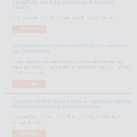
y familiares asociados a Síndrome de Intestino
Irritable
S. Díaz Cárdenas, A. Díaz Caballero, K.M. Arrieta Vergara
LEER MÁS
Aplicabilidad de la herramienta FRAX® en pacientes
con Osteoporosis
S. Estébanez Seco, L.Yakovyshyn, F.B. Herández Moreno, A.E.
Magallán Muñoz, J. Tena Rubio, A. Hernández Sanz, J.S. Rey Rey,
A. Villarín Castro
LEER MÁS
Campaña vacunal frente a Gripe A. Opiniones sobre la
inmunización entre el Colectivo Médico
C. Ayuso Raya, J. Lucas Pérez-Romero, I. Martínez Pardo, F.
Escobar Rabadán
LEER MÁS