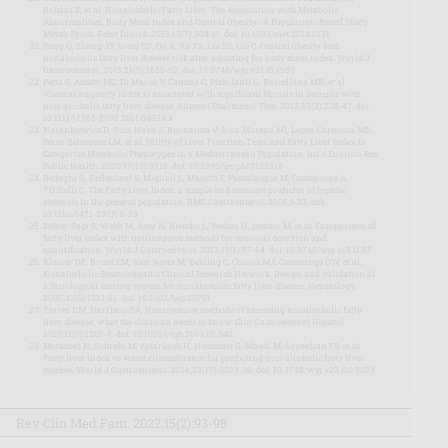
Rohani Z, et al. Nonalcoholic Fatty Liver: The Association with Metabolic
Abnormalities, Body Mass Index and Central Obesity--A Population-Based Study.
Metab Syndr Relat Disord. 2015;13(7):304-11. doi: 10.1089/met.2014.0131
Pang Q, Zhang JY, Song SD, Qu K, Xu XS, Liu SS, Liu C. Central obesity and
nonalcoholic fatty liver disease risk after adjusting for body mass index. World J
Gastroenterol. 2015;21(5):1650-62. doi: 10.3748/wjg.v21.i5.1650
Petta S, Amato MC, Di Marco V, Cammà C, Pizzolanti G, Barcellona MR, et al.
Visceral adiposity index is associated with significant fibrosis in patients with
non-alcoholic fatty liver disease. Aliment Pharmacol Ther. 2012;35(2):238-47. doi:
10.1111/j.1365-2036.2011.04929.x
Narankiewicz D, Ruiz-Nava J, Buonaiuto V, Ruiz-Moreno MI, López-Carmona MD,
Pérez-Belmonte LM, et al. Utility of Liver Function Tests and Fatty Liver Index to
Categorize Metabolic Phenotypes in a Mediterranean Population. Int J Environ Res
Public Health. 2020;17(10):3518. doi: 10.3390/ijerph17103518
Bedogni G, Bellentani S, Miglioli L, Masutti F, Passalacqua M, Castiglione A,
Tiribelli C. The Fatty Liver Index: a simple and accurate predictor of hepatic
steatosis in the general population. BMC Gastroenterol. 2006;6:33. doi:
10.1186/1471-230X-6-33
Zelber-Sagi S, Webb M, Assy N, Blendis L, Yeshua H, Leshno M, et al. Comparison of
fatty liver index with noninvasive methods for steatosis detection and
quantification. World J Gastroenterol. 2013;19(1):57-64. doi: 10.3748/wjg.v19.i1.57
Kleiner DE, Brunt EM, Van Natta M, Behling C, Contos MJ, Cummings OW, et al.;
Nonalcoholic Steatohepatitis Clinical Research Network. Design and validation of
a histological scoring system for nonalcoholic fatty liver disease. Hepatology.
2005;41(6):1313-21. doi: 10.1002/hep.20701
Torres DM, Harrison SA. Noninvasive methods of assessing nonalcoholic fatty
liver disease: what the clinician needs to know. Clin Gastroenterol Hepatol.
2013;11(9):1205-7. doi: 10.1016/j.cgh.2013.05.040.
Motamed N, Sohrabi M, Ajdarkosh H, Hemmasi G, Maadi M, Sayeedian FS, et al.
Fatty liver index vs waist circumference for predicting non-alcoholic fatty liver
disease. World J Gastroenterol. 2016;22(10):3023-30. doi: 10.3748/wjg.v22.i10.3023
Rev Clín Med Fam. 2022;15(2):93-98