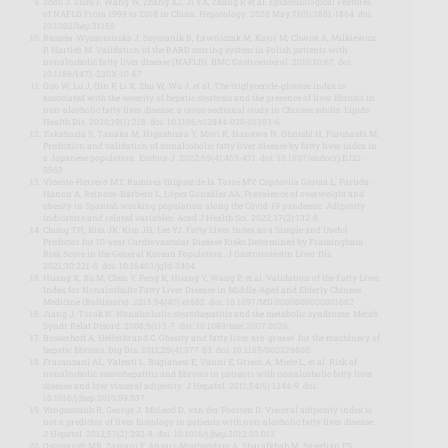
Zhou J, Zhou F, Wang W, Zhang XJ, Ji YX, Zhang P, et al. Epidemiological Features
of NAFLD From 1999 to 2018 in China. Hepatology. 2020 May;71(5):1851-1864. doi:
10.1002/hep.31150
Raszeja-Wyszomirska J, Szymanik B, Ławniczak M, Kajor M, Chwist A, Milkiewicz
P, Hartleb M. Validation of the BARD scoring system in Polish patients with
nonalcoholic fatty liver disease (NAFLD). BMC Gastroenterol. 2010;10:67. doi:
10.1186/1471-230X-10-67
Guo W, Lu J, Qin P, Li X, Zhu W, Wu J, et al. The triglyceride-glucose index is
associated with the severity of hepatic steatosis and the presence of liver fibrosis in
non-alcoholic fatty liver disease: a cross-sectional study in Chinese adults. Lipids
Health Dis. 2020;19(1):218. doi: 10.1186/s12944-020-01393-6
Takahashi S, Tanaka M, Higashiura Y, Mori K, Hanawa N, Ohnishi H, Furuhashi M.
Prediction and validation of nonalcoholic fatty liver disease by fatty liver index in
a Japanese population. Endocr J. 2022;69(4):463-471. doi: 10.1507/endocrj.EJ21-
0563
Vicente-Herrero MT, Ramírez-Iñiguez de la Torre MV, Capdevila García L, Partida-
Hanon A, Reinoso-Barbero L, López González AA. Prevalence of overweight and
obesity in Spanish working population along the Covid-19 pandemic. Adiposity
indicators and related variables. Acad J Health Sci. 2022;37(2):132-8.
Chung TH, Kim JK, Kim JH, Lee YJ. Fatty Liver Index as a Simple and Useful
Predictor for 10-year Cardiovascular Disease Risks Determined by Framingham
Risk Score in the General Korean Population. J Gastrointestin Liver Dis.
2021;30:221-6. doi: 10.15403/jgld-3404
Huang X, Xu M, Chen Y, Peng K, Huang Y, Wang P, et al. Validation of the Fatty Liver
Index for Nonalcoholic Fatty Liver Disease in Middle-Aged and Elderly Chinese.
Medicine (Baltimore). 2015;94(40):e1682. doi: 10.1097/MD.0000000000001682
Jiang J, Torok N. Nonalcoholic steatohepatitis and the metabolic syndrome. Metab
Syndr Relat Disord. 2008;6(1):1-7. doi: 10.1089/met.2007.0026
Bosserhoff A, Hellerbrand C. Obesity and fatty liver are 'grease' for the machinery of
hepatic fibrosis. Dig Dis. 2011;29(4):377-83. doi: 10.1159/000329800.
Fracanzani AL, Valenti L, Bugianesi E, Vanni E, Grieco A, Miele L, et al. Risk of
nonalcoholic steatohepatitis and fibrosis in patients with nonalcoholic fatty liver
disease and low visceral adiposity. J Hepatol. 2011;54(6):1244-9. doi:
10.1016/j.jhep.2010.09.037
Vongsuvanh R, George J, McLeod D, van der Poorten D. Visceral adiposity index is
not a predictor of liver histology in patients with non-alcoholic fatty liver disease.
J Hepatol. 2012;57(2):392-8. doi: 10.1016/j.jhep.2012.03.013
Ostovaneh MR, Zamani F, Ansari-Moghaddam A, Sharafkhah M, Saeedian FS,