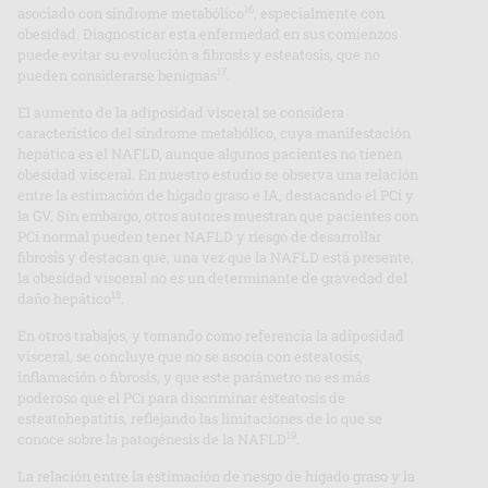
16
asociado con síndrome metabólico
, especialmente con
obesidad. Diagnosticar esta enfermedad en sus comienzos
puede evitar su evolución a fibrosis y esteatosis, que no
17
pueden considerarse benignas
.
El aumento de la adiposidad visceral se considera
característico del síndrome metabólico, cuya manifestación
hepática es el NAFLD, aunque algunos pacientes no tienen
obesidad visceral. En nuestro estudio se observa una relación
entre la estimación de hígado graso e IA, destacando el PCi y
la GV. Sin embargo, otros autores muestran que pacientes con
PCi normal pueden tener NAFLD y riesgo de desarrollar
fibrosis y destacan que, una vez que la NAFLD está presente,
la obesidad visceral no es un determinante de gravedad del
18
daño hepático
.
En otros trabajos, y tomando como referencia la adiposidad
visceral, se concluye que no se asocia con esteatosis,
inflamación o fibrosis, y que este parámetro no es más
poderoso que el PCi para discriminar esteatosis de
esteatohepatitis, reflejando las limitaciones de lo que se
19
conoce sobre la patogénesis de la NAFLD
.
La relación entre la estimación de riesgo de hígado graso y la