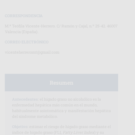
CORRESPONDENCIA
M.ª Teófila Vicente-Herrero. C/ Ramón y Cajal, n.º 25-42. 46007
Valencia (España).
CORREO ELECTRÓNICO
vicenteherreromt@gmail.com
Resumen
Antecedentes
: el hígado graso no alcohólico es la
enfermedad hepática más común en el mundo,
habitualmente asintomática y manifestación hepática
del síndrome metabólico.
Objetivo
: estimar el riesgo de hígado graso mediante el
índice de hígado graso (FLI,
Fatty Liver Index
) y su