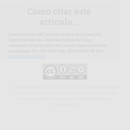
Cómo citar este
artículo...
Vicente Herrero MT, Ramírez Iñiguez de la Torre MV,
López González ÁA. Obesidad, hábitos de vida y
valoración FLI en la población laboral española durante
la pandemia. Rev Clín Med Fam. 2022;15(2):93-98. DOI:
10.55783/rcmf.150205
El contenido de Revista Clínica de Medicina de Familia está
sujeto a las condiciones de la licencia Creative Commons
Reconocimiento-NoComercial-SinObraDerivada 4.0
Internacional