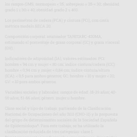
los rangos-OMS: normopeso < 25; sobrepeso ≥ 25-< 30; obesidad
grado 1 ≥ 30-< 40; obesidad grado 2 ≥ 403.
Los perímetros de cadera (PCA) y cintura (PCi), con cinta
métrica modelo SECA 20.
Composición corporal: analizador TANITABC-420MA,
estimando el porcentaje de grasa corporal (GC) y grasa visceral
(GV).
Indicadores de adiposidad (IA), valores estimados: PCi:
hombre < 94 cm y mujer < 80 cm; índice cintura/cadera (ICC):
hombre < 0,94 cm y mujer < 0,84 cm; índice cintura/altura
(ICA): < 0,5 para ambos géneros; GC: hombre < 10 y mujer < 20;
GV: < 10 para ambos géneros.
Variables sociales y laborales: rangos de edad: 18-39 años; 40-
50 años; 51-66 años; género: mujer u hombre.
Clase social y tipo de trabajo: partiendo de la Clasificación
Nacional de Ocupaciones del año 2011 (CNO-11) y la propuesta
del grupo de determinantes sociales de la Sociedad Española
4
de Epidemiologia
. Para este trabajo, se ha utilizado la
clasificación reducida de tres categorías: clase I.