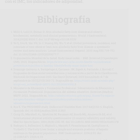
con el IMC, los indicadores de adiposidad.
Bibliografía
Milić S, Lulić D, Štimac D. Non-alcoholic fatty liver disease and obesity:
biochemical, metabolic and clinical presentations. World J Gastroenterol.
2014;20(28):9330-7. doi: 10.3748/wjg.v20.i28.9330
Ye Q, Zou B, Yeo YH, Li J, Huang DQ, Wu Y, et al. Global prevalence, incidence, and
outcomes of non-obese or lean non-alcoholic fatty liver disease: a systematic
review and meta-analysis. Lancet Gastroenterol Hepatol. 2020 Aug;5(8):739-752.
doi: 10.1016/S2468-1253(20)30077-7
Organización Mundial de la Salud. Body mass index – BMI. [Internet.] Copenhagen:
OMS; 2020. Disponible en:
https://www.euro.who.int/en/health-topics/disease-
prevention/nutrition/a-healthy-lifestyle/body-mass-index-bmi
Domingo-Salvany A, Bacigalupe A, Carrasco JM, Espelt A, Ferrando J, Borrell C.
Propuestas de clase social neoweberiana y neomarxista a partir de la Clasificación
Nacional de Ocupaciones 2011. Gac Sanit [Internet]. 2013 [consultado el 7 de
septiembre de 2021];27(3):263-72. Disponible en:
https://scielo.isciii.es/scielo.php?
script=sci_arttext&pid=S0213-9111201300030001
3
Ministerio de Educación y Formación Profesional. Subsecretaria de Educación y
Formación Profesional. Organización del sistema educativo. [Internet.] Madrid:
MEFP; 2022. Disponible en:
https://administracion.gob.es/pag_Home/Tu-espacio-
europeo/derechos-obligaciones/ciudadanos/educacion/sistema-
educativo/organizacion.html
Ros E. The PREDIMED study. Endocrinol Diabetes Nutr. 2017;64(2):63-6. English,
Spanish. doi: 10.1016/j.endinu.2016.11.003
Craig CL, Marshall AL, Sjöström M, Bauman AE, Booth ML, Ainsworth BE, et al.
International physical activity questionnaire: 12-country reliability and validity.
Med Sci Sports Exerc. 2003;35(8):1381-95. doi: 10.1249/01.MSS.0000078924.61453.FB
Bedogni G, Bellentani S, Miglioli L, Masutti F, Passalacqua M, Castiglione A,
Tiribelli C. The Fatty Liver Index: a simple and accurate predictor of hepatic
steatosis in the general population. BMC Gastroenterol. 2006;6:33. doi:
10.1186/1471-230X-6-33