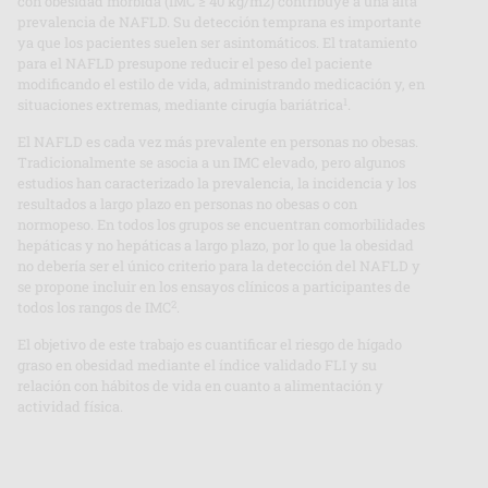
con obesidad mórbida (IMC ≥ 40 kg/m2) contribuye a una alta
prevalencia de NAFLD. Su detección temprana es importante
ya que los pacientes suelen ser asintomáticos. El tratamiento
para el NAFLD presupone reducir el peso del paciente
modificando el estilo de vida, administrando medicación y, en
1
situaciones extremas, mediante cirugía bariátrica
.
El NAFLD es cada vez más prevalente en personas no obesas.
Tradicionalmente se asocia a un IMC elevado, pero algunos
estudios han caracterizado la prevalencia, la incidencia y los
resultados a largo plazo en personas no obesas o con
normopeso. En todos los grupos se encuentran comorbilidades
hepáticas y no hepáticas a largo plazo, por lo que la obesidad
no debería ser el único criterio para la detección del NAFLD y
se propone incluir en los ensayos clínicos a participantes de
2
todos los rangos de IMC
.
El objetivo de este trabajo es cuantificar el riesgo de hígado
graso en obesidad mediante el índice validado FLI y su
relación con hábitos de vida en cuanto a alimentación y
actividad física.