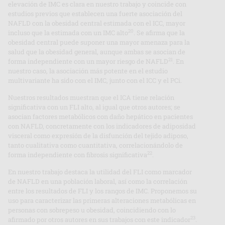
elevación de IMC es clara en nuestro trabajo y coincide con
estudios previos que establecen una fuerte asociación del
NAFLD con la obesidad central estimada con el ICC, mayor
20
incluso que la estimada con un IMC alto
. Se afirma que la
obesidad central puede suponer una mayor amenaza para la
salud que la obesidad general, aunque ambas se asocian de
21
forma independiente con un mayor riesgo de NAFLD
. En
nuestro caso, la asociación más potente en el estudio
multivariante ha sido con el IMC, junto con el ICC y el PCi.
Nuestros resultados muestran que el ICA tiene relación
significativa con un FLI alto, al igual que otros autores; se
asocian factores metabólicos con daño hepático en pacientes
con NAFLD, concretamente con los indicadores de adiposidad
visceral como expresión de la disfunción del tejido adiposo,
tanto cualitativa como cuantitativa, correlacionándolo de
22
forma independiente con fibrosis significativa
.
En nuestro trabajo destaca la utilidad del FLI como marcador
de NAFLD en una población laboral, así como la correlación
entre los resultados de FLI y los rangos de IMC. Proponemos su
uso para caracterizar las primeras alteraciones metabólicas en
personas con sobrepeso u obesidad, coincidiendo con lo
23
afirmado por otros autores en sus trabajos con este indicador
.