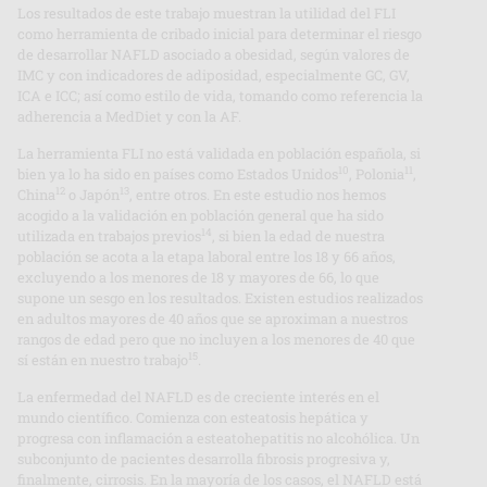
Los resultados de este trabajo muestran la utilidad del FLI
como herramienta de cribado inicial para determinar el riesgo
de desarrollar NAFLD asociado a obesidad, según valores de
IMC y con indicadores de adiposidad, especialmente GC, GV,
ICA e ICC; así como estilo de vida, tomando como referencia la
adherencia a MedDiet y con la AF.
La herramienta FLI no está validada en población española, si
10
11
bien ya lo ha sido en países como Estados Unidos
, Polonia
,
12
13
China
o Japón
, entre otros. En este estudio nos hemos
acogido a la validación en población general que ha sido
14
utilizada en trabajos previos
, si bien la edad de nuestra
población se acota a la etapa laboral entre los 18 y 66 años,
excluyendo a los menores de 18 y mayores de 66, lo que
supone un sesgo en los resultados. Existen estudios realizados
en adultos mayores de 40 años que se aproximan a nuestros
rangos de edad pero que no incluyen a los menores de 40 que
15
sí están en nuestro trabajo
.
La enfermedad del NAFLD es de creciente interés en el
mundo científico. Comienza con esteatosis hepática y
progresa con inflamación a esteatohepatitis no alcohólica. Un
subconjunto de pacientes desarrolla fibrosis progresiva y,
finalmente, cirrosis. En la mayoría de los casos, el NAFLD está