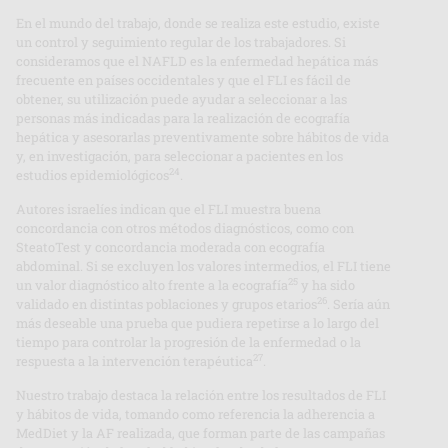
En el mundo del trabajo, donde se realiza este estudio, existe
un control y seguimiento regular de los trabajadores. Si
consideramos que el NAFLD es la enfermedad hepática más
frecuente en países occidentales y que el FLI es fácil de
obtener, su utilización puede ayudar a seleccionar a las
personas más indicadas para la realización de ecografía
hepática y asesorarlas preventivamente sobre hábitos de vida
y, en investigación, para seleccionar a pacientes en los
24
estudios epidemiológicos
.
Autores israelíes indican que el FLI muestra buena
concordancia con otros métodos diagnósticos, como con
SteatoTest y concordancia moderada con ecografía
abdominal. Si se excluyen los valores intermedios, el FLI tiene
25
un valor diagnóstico alto frente a la ecografía
y ha sido
26
validado en distintas poblaciones y grupos etarios
. Sería aún
más deseable una prueba que pudiera repetirse a lo largo del
tiempo para controlar la progresión de la enfermedad o la
27
respuesta a la intervención terapéutica
.
Nuestro trabajo destaca la relación entre los resultados de FLI
y hábitos de vida, tomando como referencia la adherencia a
MedDiet y la AF realizada, que forman parte de las campañas