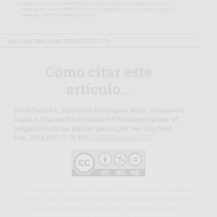
Estévez Garrido C, Correa Precedo CM, Teijeiro Blanco P, Diéguez García T. 37⁰
Congreso Nacional SEMERGEN Lesiones ampollosas en un jardinero. Valencia.
Semergen. 2015;41 (Espec Congr):1692.
Rev Clín Med Fam. 2024;17(1):77-79
Cómo citar este
artículo...
Sierra Santos L, Mantecón Domínguez MdlA, Valenzuela
Luque A, Díaz del Río-Redondo P. Fitofotodermatosis: el
peligro del sol y las plantas para la piel. Rev Clín Med
Fam. 2024;17(1):77-79. DOI:
10.55783/rcmf.170111
El contenido de Revista Clínica de Medicina de Familia está
sujeto a las condiciones de la licencia Creative Commons
Reconocimiento-NoComercial-SinObraDerivada 4.0