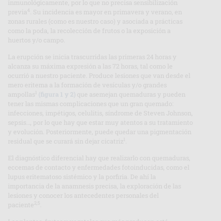
inmunológicamente, por lo que no precisa sensibilización
4
previa
. Su incidencia es mayor en primavera y verano, en
zonas rurales (como es nuestro caso) y asociada a prácticas
como la poda, la recolección de frutos o la exposición a
huertos y/o campo.
La erupción se inicia trascurridas las primeras 24 horas y
alcanza su máxima expresión a las 72 horas, tal como le
ocurrió a nuestro paciente. Produce lesiones que van desde el
mero eritema a la formación de vesículas y/o grandes
1
ampollas
(figura 1 y 2)
que asemejan quemaduras y pueden
tener las mismas complicaciones que un gran quemado:
infecciones, impétigos, celulitis, síndrome de Steven Johnson,
sepsis…, por lo que hay que estar muy atentos a su tratamiento
y evolución. Posteriormente, puede quedar una pigmentación
1
residual que se curará sin dejar cicatriz
.
El diagnóstico diferencial hay que realizarlo con quemaduras,
eccemas de contacto y enfermedades fotoinducidas, como el
lupus eritematoso sistémico y la porfiria. De ahí la
importancia de la anamnesis precisa, la exploración de las
lesiones y conocer los antecedentes personales del
2,5
paciente
.