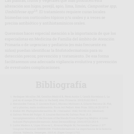
Las plantas, frutos y vegetales que más producen está
alteración son higos, perejil, apio, lima, limón,
Campositae spp
,
2,6
Umbiliferae spp
. El tratamiento requiere curas locales
húmedas con corticoides tópicos y/u orales y a veces se
precisa antibiótico y antihistamínicos orales.
Queremos hacer especial mención a la importancia de que los
especialistas en Medicina de Familia del ámbito de Atención
Primaria o de urgencias y pediatría (es más frecuente en
niños) puedan identificar la fitofotodermatosis para su
detección precoz, prevención y tratamiento. De esa forma
facilitaremos una adecuada vigilancia evolutiva y prevención
de eventuales complicaciones.
Bibliografía
Verdeguer Miralles JM, Cevallos Madrid B, Pérez Antón C, Catalá Hortelano L. La
piel en el campo [The skin in the field]. Aten Primaria. 2019;51(6):384-5.
Hernández Tienza, F, Llorente Ruiz C, Moreno Molinero A, Gilarte Herrera CE. Piel,
sol y plantas, mala combinación. Form Act Pediatr Aten Prim. 2021;14 (3):137-9.
Klaber RE. Phytophotodermatitis. Br J Dermatol. 1942; 54:193-211 (Abstract).
Galvan-Pérez del Pulgar JI, Linares-Barrios M, Galvan-Pozo JI Jr.
Acropigmentation of the Dorsum of the Hands From Preparing Mojitos: A Lime-
Induced Phytophotodermatosis. Actas Dermosifiliogr. 2016;107(3):253-5.
Luiña Madera A, López Álvarez L, Álvarez Megido M, Fernández Cuevas J. 37⁰
Congreso Nacional SEMERGEN. Fitofotodermatosis: La importancia de la historia
clínica. Valencia. Semergen. 2015;41 (Espec Congr):1702.