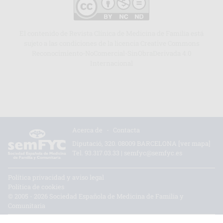
El contenido de Revista Clínica de Medicina de Familia está
sujeto a las condiciones de la licencia Creative Commons
Reconocimiento-NoComercial-SinObraDerivada 4.0
Internacional
Acerca de
-
Contacta
Diputació, 320. 08009 BARCELONA
[ver mapa]
Tel.
93.317.03.33
|
semfyc@semfyc.es
Política privacidad y aviso legal
Política de cookies
© 2005 - 2026 Sociedad Española de Medicina de Familia y
Comunitaria